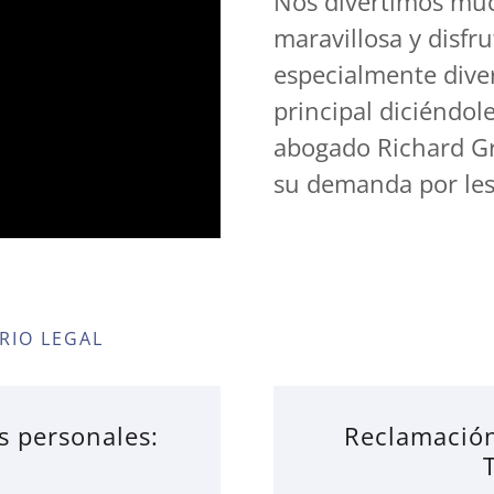
Nos divertimos mu
maravillosa y disf
especialmente diver
principal diciéndol
abogado Richard Gr
su demanda por les
RIO LEGAL
s personales:
Reclamació