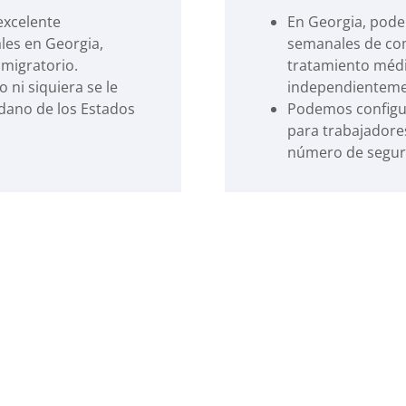
excelente
En Georgia, pod
les en Georgia,
semanales de co
migratorio.
tratamiento médi
o ni siquiera se le
independienteme
dano de los Estados
Podemos configu
para trabajadores
número de seguro