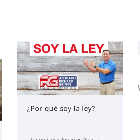
¿Por qué soy la ley?
¿Por qué mi eslogan es "Soy La